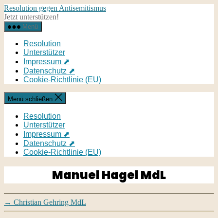
Direkt
Resolution gegen Antisemitismus
zum
Jetzt unterstützen!
Inhalt
Menü
wechseln
Resolution
Unterstützer
Impressum ⬈
Datenschutz ⬈
Cookie-Richtlinie (EU)
Menü schließen
Resolution
Unterstützer
Impressum ⬈
Datenschutz ⬈
Cookie-Richtlinie (EU)
Manuel Hagel MdL
→
Christian Gehring MdL