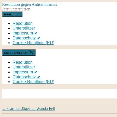
Direkt
Resolution gegen Antisemitismus
zum
Jetzt unterstützen!
Inhalt
Menü
wechseln
Resolution
Unterstützer
Impressum ⬈
Datenschutz ⬈
Cookie-Richtlinie (EU)
Menü schließen
Resolution
Unterstützer
Impressum ⬈
Datenschutz ⬈
Cookie-Richtlinie (EU)
←
Carmen Jäger
→
Wanda Feil