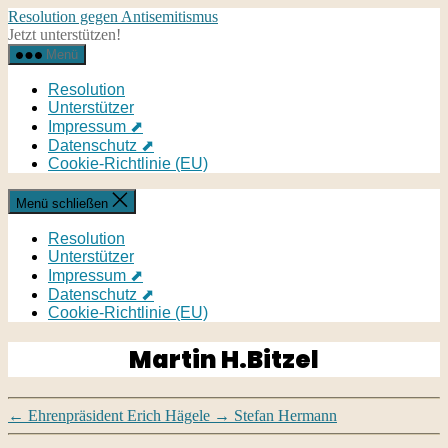
Direkt
Resolution gegen Antisemitismus
zum
Jetzt unterstützen!
Inhalt
Menü
wechseln
Resolution
Unterstützer
Impressum ⬈
Datenschutz ⬈
Cookie-Richtlinie (EU)
Menü schließen
Resolution
Unterstützer
Impressum ⬈
Datenschutz ⬈
Cookie-Richtlinie (EU)
Martin H.Bitzel
←
Ehrenpräsident Erich Hägele
→
Stefan Hermann