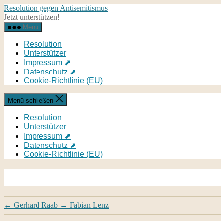
Direkt
Resolution gegen Antisemitismus
zum
Jetzt unterstützen!
Inhalt
Menü
wechseln
Resolution
Unterstützer
Impressum ⬈
Datenschutz ⬈
Cookie-Richtlinie (EU)
Menü schließen
Resolution
Unterstützer
Impressum ⬈
Datenschutz ⬈
Cookie-Richtlinie (EU)
←
Gerhard Raab
→
Fabian Lenz