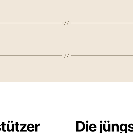
stützer
Die jüng