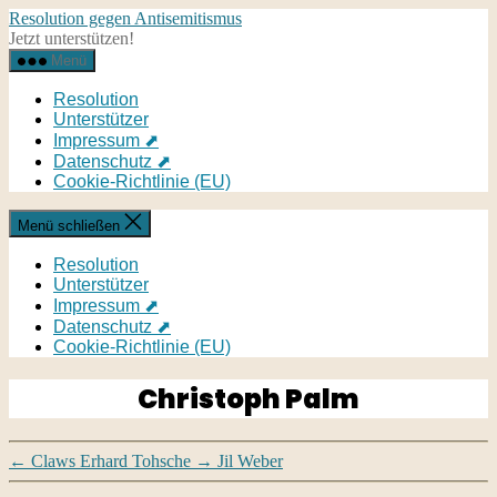
Direkt
Resolution gegen Antisemitismus
zum
Jetzt unterstützen!
Inhalt
Menü
wechseln
Resolution
Unterstützer
Impressum ⬈
Datenschutz ⬈
Cookie-Richtlinie (EU)
Menü schließen
Resolution
Unterstützer
Impressum ⬈
Datenschutz ⬈
Cookie-Richtlinie (EU)
Christoph Palm
←
Claws Erhard Tohsche
→
Jil Weber