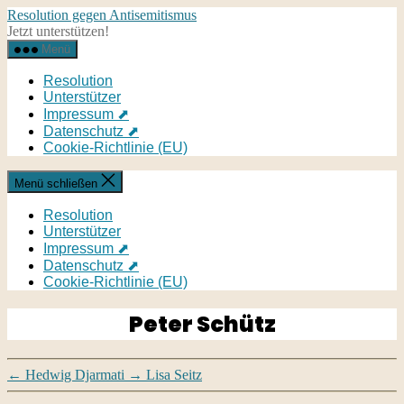
Direkt
Resolution gegen Antisemitismus
zum
Jetzt unterstützen!
Inhalt
Menü
wechseln
Resolution
Unterstützer
Impressum ⬈
Datenschutz ⬈
Cookie-Richtlinie (EU)
Menü schließen
Resolution
Unterstützer
Impressum ⬈
Datenschutz ⬈
Cookie-Richtlinie (EU)
Peter Schütz
←
Hedwig Djarmati
→
Lisa Seitz