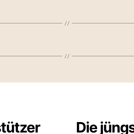
stützer
Die jüng