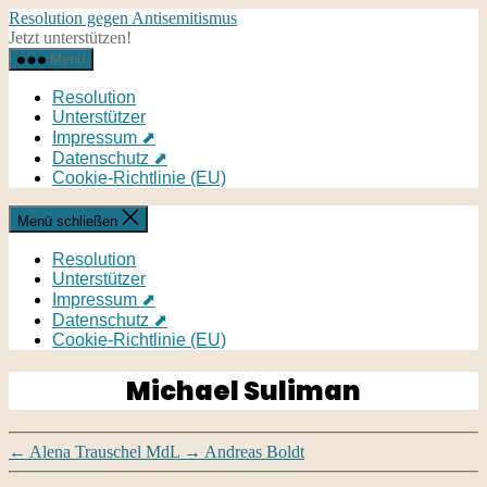
Direkt
Resolution gegen Antisemitismus
zum
Jetzt unterstützen!
Inhalt
Menü
wechseln
Resolution
Unterstützer
Impressum ⬈
Datenschutz ⬈
Cookie-Richtlinie (EU)
Menü schließen
Resolution
Unterstützer
Impressum ⬈
Datenschutz ⬈
Cookie-Richtlinie (EU)
Michael Suliman
←
Alena Trauschel MdL
→
Andreas Boldt