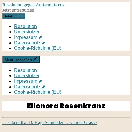
Direkt
Resolution gegen Antisemitismus
zum
Jetzt unterstützen!
Inhalt
Menü
wechseln
Resolution
Unterstützer
Impressum ⬈
Datenschutz ⬈
Cookie-Richtlinie (EU)
Menü schließen
Resolution
Unterstützer
Impressum ⬈
Datenschutz ⬈
Cookie-Richtlinie (EU)
Elionora Rosenkranz
←
Oberstlt a. D. Hajo Schneider
→
Carola Grasse