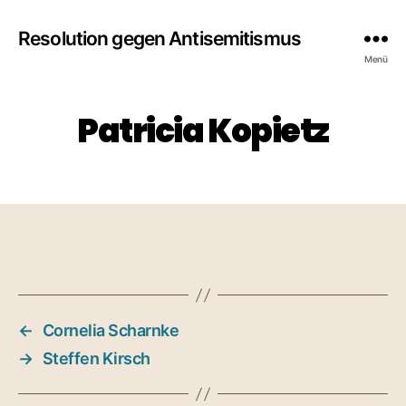
Resolution gegen Antisemitismus
Menü
Patricia Kopietz
←
Cornelia Scharnke
→
Steffen Kirsch