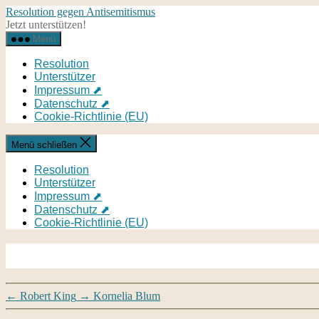
Direkt
Resolution gegen Antisemitismus
zum
Jetzt unterstützen!
Inhalt
Menü
wechseln
Resolution
Unterstützer
Impressum ⬈
Datenschutz ⬈
Cookie-Richtlinie (EU)
Menü schließen
Resolution
Unterstützer
Impressum ⬈
Datenschutz ⬈
Cookie-Richtlinie (EU)
←
Robert King
→
Kornelia Blum