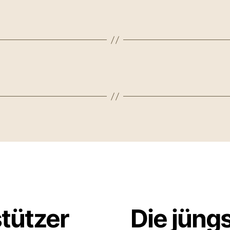
stützer
Die jüng